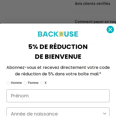
Avis clients vérifiés
Comment payer en tou
Va bien avec
5% DE RÉDUCTION
DE BIENVENUE
Passer à 3 
Abonnez-vous et recevez directement votre code
€50,00
de réduction de 5% dans votre boîte mail.*
Ik ben:
Homme
Femme
X
Année de naissance