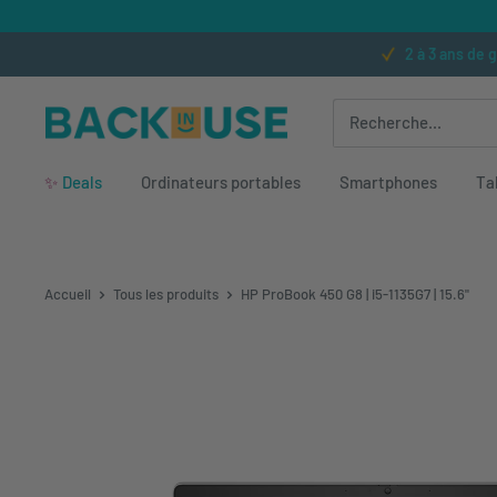
Passer au contenu
2 à 3 ans de 
Back in Use
✨
Deals
Ordinateurs portables
Smartphones
Ta
Accueil
Tous les produits
HP ProBook 450 G8 | i5-1135G7 | 15.6"