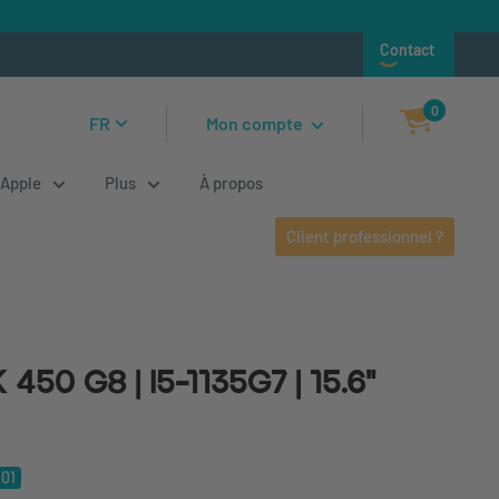
Contact
0
FR
Mon compte
Apple
Plus
À propos
Client professionnel ?
 G8 | i5-1135G7 | 15.6"
50 G8 | i5-1135G7 | 15.6"
,01