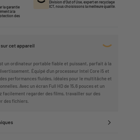
Division d'Out of Use, expert en recyclage
ICT, nous choisissons la meilleure qualité.
r la garantie
ément à la
rotection des
sur cet appareil
 un ordinateur portable fiable et puissant, parfait à la
e divertissement. Équipé d'un processeur Intel Core i5 et
e des performances fluides, idéales pour le multitâche et
ionnelles. Avec un écran Full HD de 15,6 pouces et un
z facilement regarder des films, travailler sur des
r des fichiers.
niques