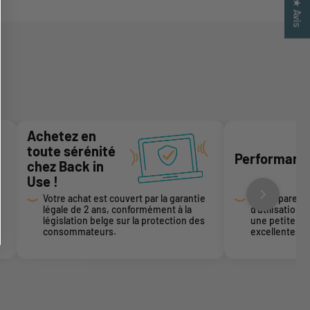
★ Avis
Achetez en
toute sérénité
Performance
chez Back in
Use !
Votre achat est couvert par la garantie
Cet appareil 
légale de 2 ans, conformément à la
d’utilisation
législation belge sur la protection des
une petite bo
consommateurs.
excellentes 