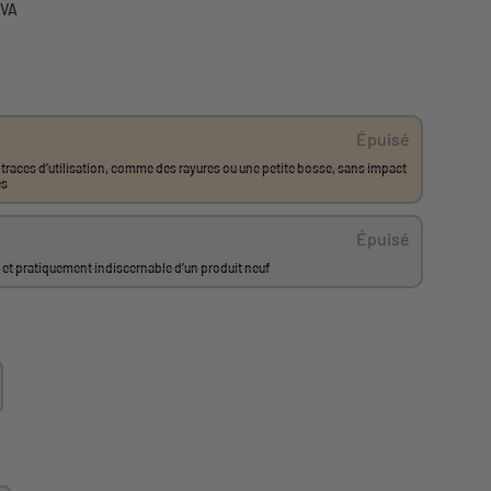
TVA
Épuisé
 traces d’utilisation, comme des rayures ou une petite bosse, sans impact
es
Épuisé
at et pratiquement indiscernable d’un produit neuf