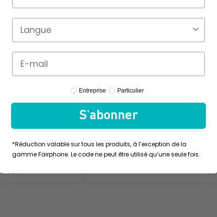
core plus de raisons de me choisir.
Profile Type
Entreprise
Particulier
Ça fait du bien !
S'abonner
harge complète, aucune
Tu économises
€550,01 par rapport au
*Réduction valable sur tous les produits, à l’exception de la
neuf.
gamme Fairphone. Le code ne peut être utilisé qu’une seule fois.
 se doit
ts refurb expérimentés
aque jour