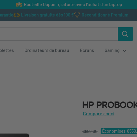
Bouteille Dopper gratuite avec l'achat d'un laptop
garantie
Livraison gratuite dès 100 €
Reconditionné Premium
blettes
Ordinateurs de bureau
Écrans
Gaming
HP ProBook 450
HP ProBook 4
Comparez ceci
Économisez
€550,01
€999,00
€448,99
incl. TVA
Économisez
€550
€999,00
€371,07
excl. TVA