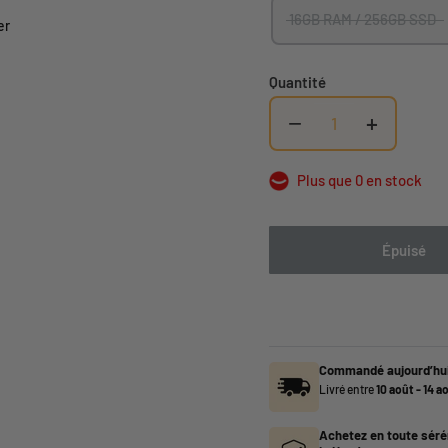
16GB RAM / 256GB SSD
er
Quantité
−
+
Plus que 0 en stock
Épuisé
Commandé aujourd’hui
Livré entre
10 août
-
14 a
Achetez en toute séré