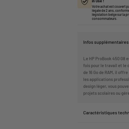
in Use !
Votre achat est couvert pa
légale de 2 ans, conform
législation belge sur la p
consommateurs.
Infos supplémentaires 
Le HP ProBook 450 G8 est
fois pour le travail et l
de 16 Go de RAM, il offr
les applications profess
design léger, vous pouve
projets scolaires ou gére
Caractéristiques tech