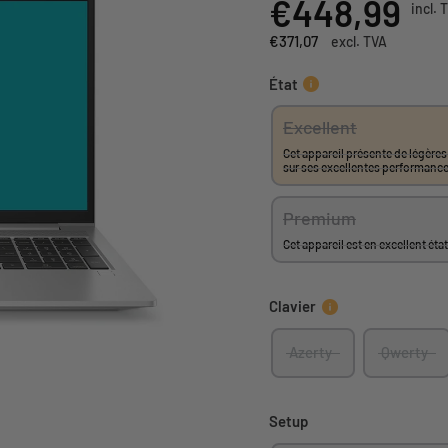
€448,99
incl. 
Comparez ceci
€371,07
excl. TVA
État
Excellent
Cet appareil présente de légères
sur ses excellentes performanc
Premium
Cet appareil est en excellent ét
Clavier
Azerty
Qwerty
Setup