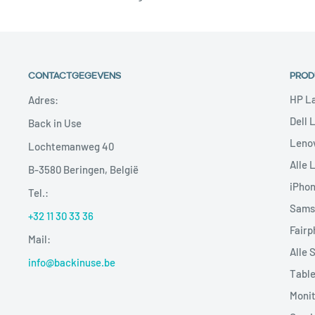
CONTACTGEGEVENS
PROD
HP L
Adres:
Dell 
Back in Use
Leno
Lochtemanweg 40
Alle 
B-3580 Beringen, België
iPho
Tel.:
Sams
+32 11 30 33 36
Fairp
Mail:
Alle 
info@backinuse.be
Table
Moni