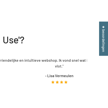
★ beoordelingen
 Use'?
bestelprocedure verliep