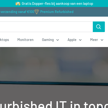
Gratis Dopper-fles bij aankoop van een laptop
s verzending vanaf €100
Premium Refurbished
ktops
Monitoren
Gaming
Apple
Meer
urbished IT in top