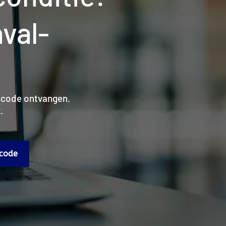
val-
ngscode ontvangen.
.
code