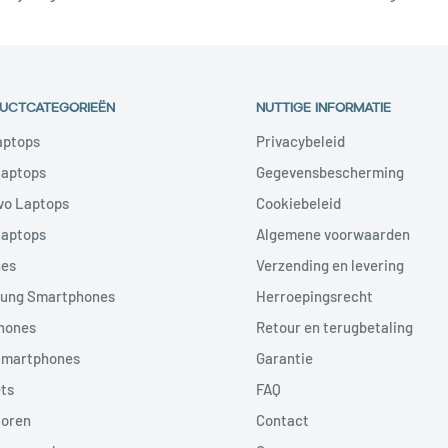
UCTCATEGORIEËN
NUTTIGE INFORMATIE
aptops
Privacybeleid
Laptops
Gegevensbescherming
vo Laptops
Cookiebeleid
Laptops
Algemene voorwaarden
nes
Verzending en levering
ung Smartphones
Herroepingsrecht
hones
Retour en terugbetaling
Smartphones
Garantie
ts
FAQ
toren
Contact