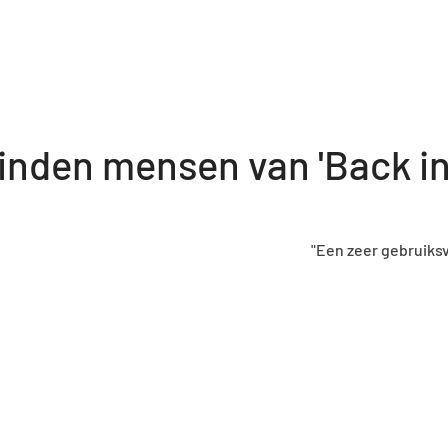
inden mensen van 'Back in
ndelijke en intuïtieve webshop. Ik vond snel wat ik zocht en de 
vlot."
- Lisa Vermeulen