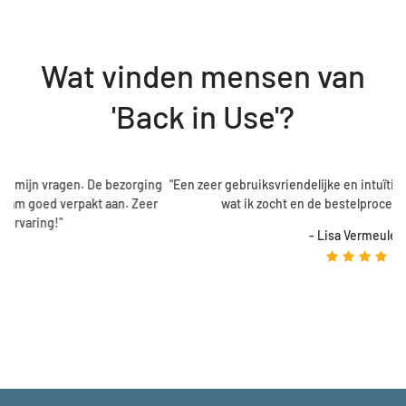
Wat vinden mensen van
'Back in Use'?
ezorging
"Een zeer gebruiksvriendelijke en intuïtieve webshop. Ik vond 
n. Zeer
wat ik zocht en de bestelprocedure verliep vlot."
- Lisa Vermeulen