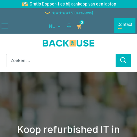
Naar
Gratis Dopper-fles bij aankoop van een laptop
inhoud
★★★★★ (300+ reviews)
gaan
0
Contact
NL
Back
in
Use
Koop refurbished IT in