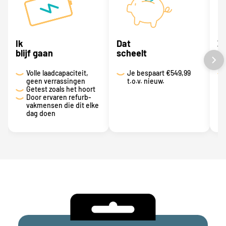
Ik
Dat
Z
blijf gaan
scheelt
bi
Volle laadcapaciteit,
Je bespaart
€549,99
geen verrassingen
t.o.v. nieuw.
Getest zoals het hoort
Door ervaren refurb-
vakmensen die dit elke
dag doen