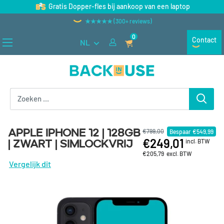
Naar inhoud gaan
Gratis Dopper-fles bij aankoop van een laptop
★★★★★ (300+ reviews)
0
Contact
NL
Back in Use
Apple iPhone 12 | 128GB
€799,00
Bespaar
€549,99
€249,01
| Zwart | Simlockvrij
incl. BTW
€205,79
excl. BTW
Vergelijk dit