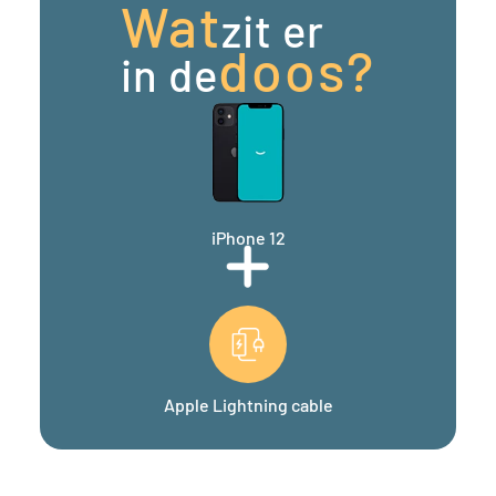
Wat
zit er
doos?
in de
iPhone 12
Apple Lightning cable