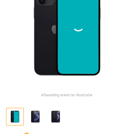
Afbeelding enkel ter illustratie