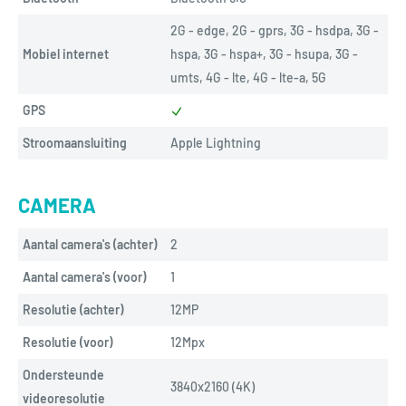
2G - edge, 2G - gprs, 3G - hsdpa, 3G - 
Mobiel internet
hspa, 3G - hspa+, 3G - hsupa, 3G - 
umts, 4G - lte, 4G - lte-a, 5G
GPS
Stroomaansluiting
Apple Lightning
CAMERA
Aantal camera's (achter)
2
Aantal camera's (voor)
1
Resolutie (achter)
12MP
Resolutie (voor)
12Mpx
Ondersteunde
3840x2160 (4K)
videoresolutie