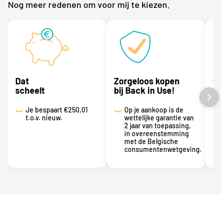
Nog meer redenen om voor mij te kiezen.
Dat
Zorgeloos kopen
G
scheelt
bij Back in Use!
Je bespaart
€250,01
Op je aankoop is de
t.o.v. nieuw.
wettelijke garantie van
2 jaar van toepassing,
in overeenstemming
met de Belgische
consumentenwetgeving.