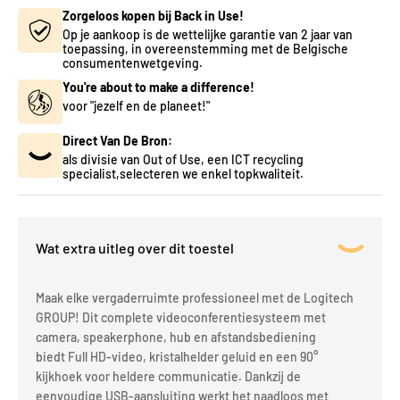
Zorgeloos kopen bij Back in Use!
Op je aankoop is de wettelijke garantie van 2 jaar van
toepassing, in overeenstemming met de Belgische
consumentenwetgeving.
You're about to make a difference!
voor "jezelf en de planeet!"
Direct Van De Bron:
als divisie van Out of Use, een ICT recycling
specialist,selecteren we enkel topkwaliteit.
Wat extra uitleg over dit toestel
Maak elke vergaderruimte professioneel met de Logitech
GROUP! Dit complete videoconferentiesysteem met
camera, speakerphone, hub en afstandsbediening
biedt Full HD-video, kristalhelder geluid en een 90°
kijkhoek voor heldere communicatie. Dankzij de
eenvoudige USB-aansluiting werkt het naadloos met