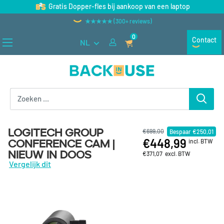
Naar inhoud gaan
Gratis Dopper-fles bij aankoop van een laptop
2 tot 3 jaar garantie
0
Contact
NL
Back in Use
Logitech Group
€699,00
Bespaar
€250,01
€448,99
Conference Cam |
incl. BTW
Nieuw in doos
€371,07
excl. BTW
Vergelijk dit