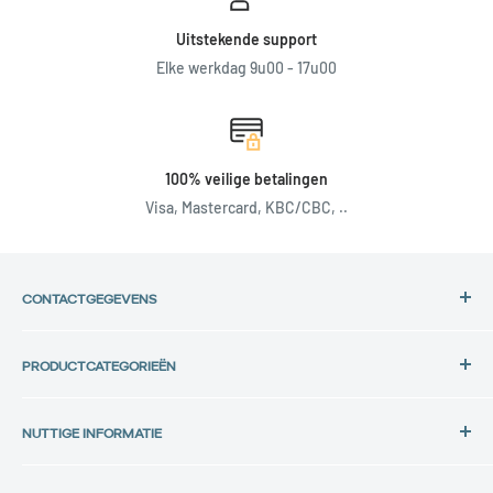
Uitstekende support
Elke werkdag 9u00 - 17u00
100% veilige betalingen
Visa, Mastercard, KBC/CBC, ..
CONTACTGEGEVENS
Adres:
PRODUCTCATEGORIEËN
Back in Use
HP Laptops
Lochtemanweg 40
NUTTIGE INFORMATIE
Dell Laptops
B-3580 Beringen, België
Lenovo Laptops
Privacybeleid
Tel.: