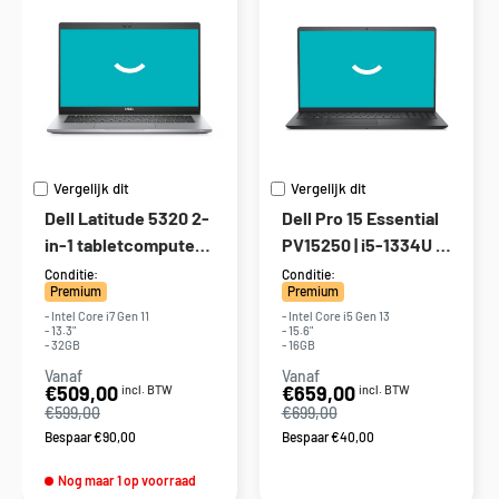
Vergelijk dit
Vergelijk dit
Dell Latitude 5320 2-
Dell Pro 15 Essential
in-1 tabletcomputer |
PV15250 | i5-1334U |
i7-1185G7 | 13.3"
15.6" | In originele
Conditie:
Conditie:
Premium
Premium
verpakking
- Intel Core i7 Gen 11
- Intel Core i5 Gen 13
- 13.3"
- 15.6"
- 32GB
- 16GB
Vanaf
Vanaf
Actieprijs
Actieprijs
€509,00
€659,00
incl. BTW
incl. BTW
€599,00
€699,00
Bespaar €90,00
Bespaar €40,00
Nog maar 1 op voorraad