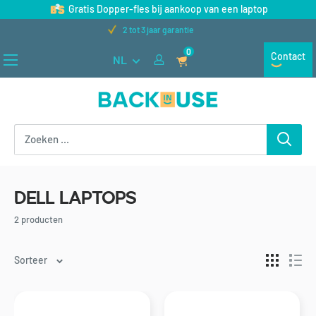
Naar
Gratis Dopper-fles bij aankoop van een laptop
inhoud
2 tot 3 jaar garantie
gaan
0
Contact
NL
Back
in
Use
Dell laptops
2 producten
Sorteer